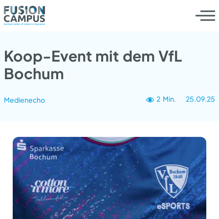
Koop-Event mit dem VfL
Bochum
2 Min.
25.09.25
Medienecho
Leistungen
Die Werksliga
Innovationsprogramm
Insights