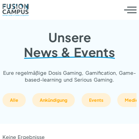
Unsere
Leistungen
News & Events
Die Werksliga
Eure regelmäßige Dosis Gaming, Gamification, Game-
based-learning und Serious Gaming.
Innovationsprogramm
Alle
Ankündigung
Events
Medie
Insights
News / Events
Keine Ergebnisse