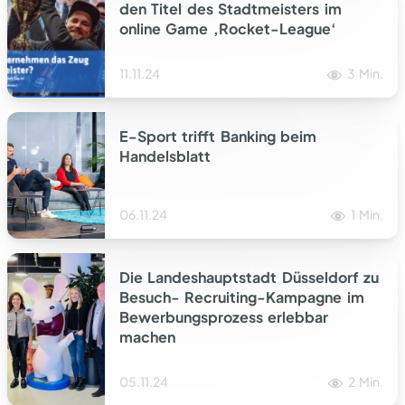
den Titel des Stadtmeisters im
online Game ‚Rocket-League‘
11.11.24
3 Min.
E-Sport trifft Banking beim
Handelsblatt
06.11.24
1 Min.
Die Landeshauptstadt Düsseldorf zu
Besuch- Recruiting-Kampagne im
Bewerbungsprozess erlebbar
machen
05.11.24
2 Min.