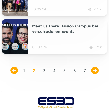
10.09.24
2 Min.
Meet us there: Fusion Campus bei
verschiedenen Events
09.09.24
1 Min.
1
2
3
4
5
6
7