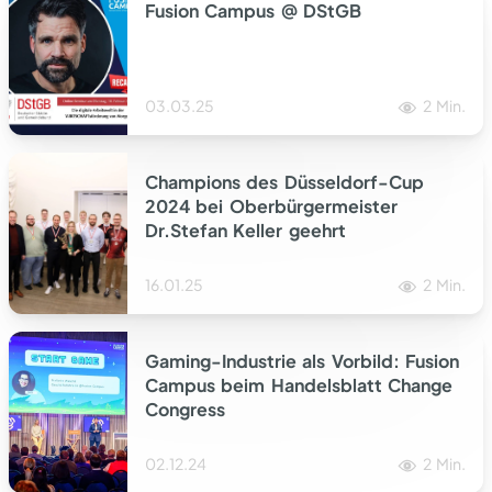
Fusion Campus @ DStGB
Innovationsprogramm
03.03.25
2 Min.
Insights
News / Events
Champions des Düsseldorf-Cup
2024 bei Oberbürgermeister
Dr.Stefan Keller geehrt
16.01.25
2 Min.
Gaming-Industrie als Vorbild: Fusion
Campus beim Handelsblatt Change
Congress
02.12.24
2 Min.